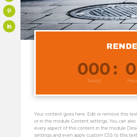
RENDE
000
:
0
Jour(s)
Heur
Your content goes here. Edit or remove this text
or in the module Content settings. You can also 
every aspect of this content in the module Des
settings and even apply custom CSS to this text