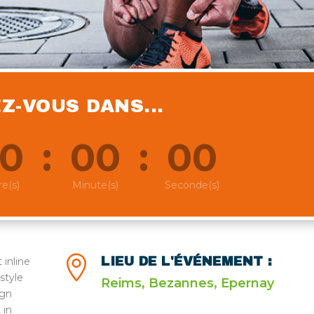
Z-VOUS DANS...
0
:
00
:
00
e(s)
Minute(s)
Seconde(s)

LIEU DE L'ÉVÉNEMENT :
 inline
style
Reims, Bezannes, Epernay
ign
 in