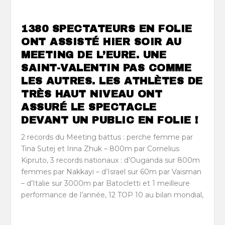
1380 SPECTATEURS EN FOLIE
ONT ASSISTÉ HIER SOIR AU
MEETING DE L’EURE. UNE
SAINT-VALENTIN PAS COMME
LES AUTRES. LES ATHLÈTES DE
TRÈS HAUT NIVEAU ONT
ASSURÉ LE SPECTACLE
DEVANT UN PUBLIC EN FOLIE !
2 records du Meeting battus : perche femme par
Tina Sutej et Irina Zhuk – 800m par Cornelius
Kipruto, 3 records nationaux : d’Ouganda sur 800m
femmes par Nakkayi – d’Israel sur 60m par Vaisman
– d’Italie sur 3000m par Batocletti et 1 meilleure
performance de l’année, 12 TOP 10 au bilan mondial,