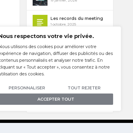
19 janvier, 2026
Les records du meeting
1 octobre, 2025
Nous respectons votre vie privée.
Comment voir
Nous utilisons des cookies pour améliorer votre
l’évènement ?
expérience de navigation, diffuser des publicités ou des
12 août, 2025
contenus personnalisés et analyser notre trafic. En
cliquant sur « Tout accepter », vous consentez à notre
Les épreuves du Meeting
utilisation des cookies.
2026
31 juillet, 2025
ée 2024 !
PERSONNALISER
TOUT REJETER
IVANT
Liste des engagés / Start
ACCEPTER TOUT
list
22 juillet, 2025