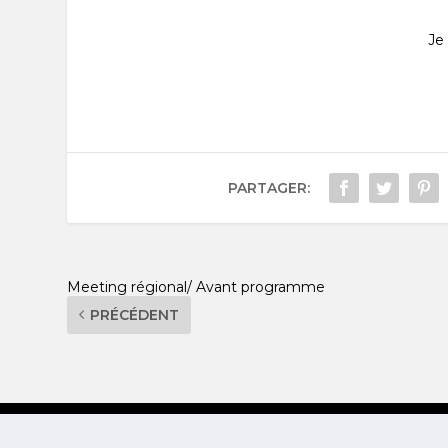
Je 
PARTAGER:
Meeting régional/ Avant programme
PRÉCÉDENT
© 2025
www.meeting-eure.fr
| Créé par Adjan 