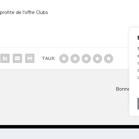
profite de l’offre Clubs
TAUX:
Bonne ann
SU
Consulting |
Protection des données
|
Mentions légales